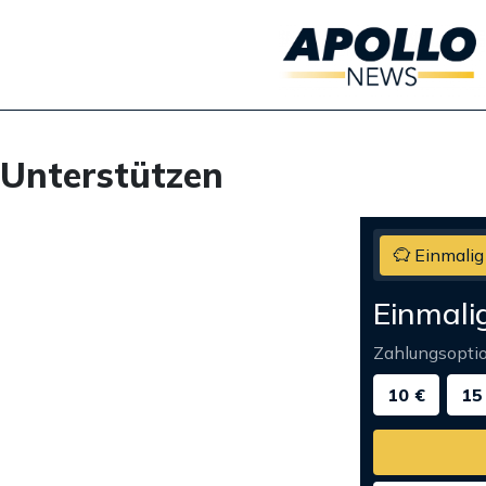
Unterstützen
Einmalig
Einmali
Zahlungsopti
10 €
15