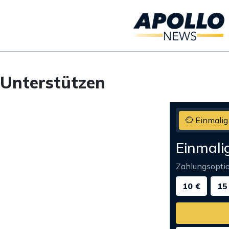
Unterstützen
Einmalig
Einmali
Zahlungsopti
10 €
15