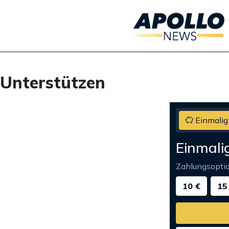
Unterstützen
Einmalig
Einmali
Zahlungsopti
10 €
15