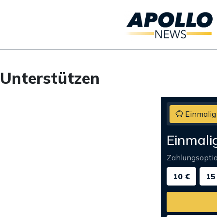
Unterstützen
Einmalig
Einmali
Zahlungsopti
10 €
15