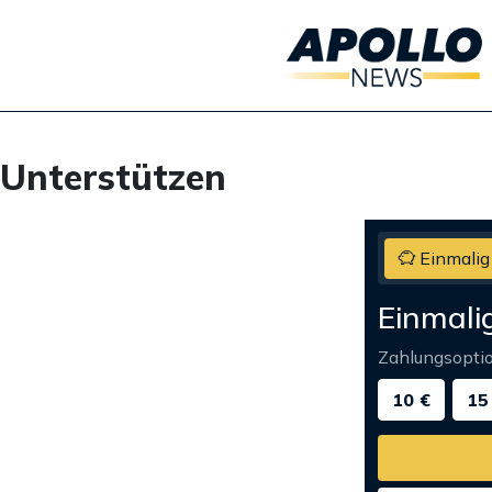
Unterstützen
Einmalig
Einmali
Zahlungsopti
10 €
15