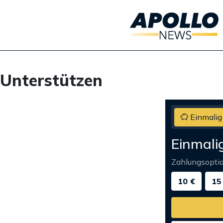
Unterstützen
Einmalig
Einmali
Zahlungsopti
10 €
15