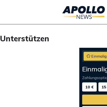
Unterstützen
Einmalig
Einmali
Zahlungsopti
10 €
15