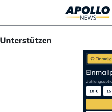
Unterstützen
Einmalig
Einmali
Zahlungsopti
10 €
15