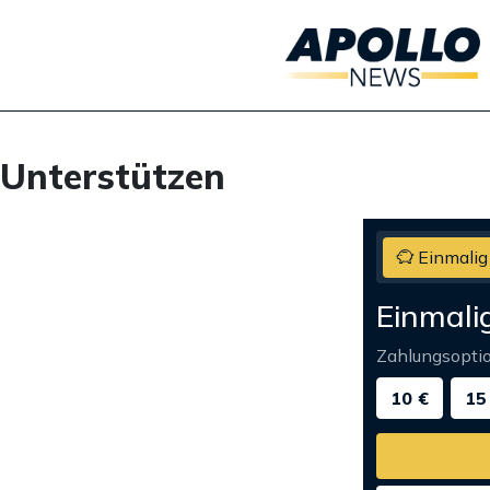
Unterstützen
Einmalig
Einmali
Zahlungsopti
10 €
15