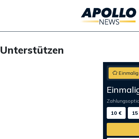
Unterstützen
Einmalig
Einmali
Zahlungsopti
10 €
15