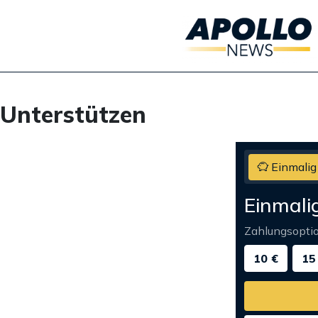
Unterstützen
Einmalig
Einmali
Zahlungsopti
10 €
15