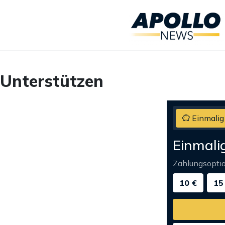
Unterstützen
Einmalig
Einmali
Zahlungsopti
10 €
15