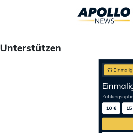
Unterstützen
Einmalig
Einmali
Zahlungsopti
10 €
15