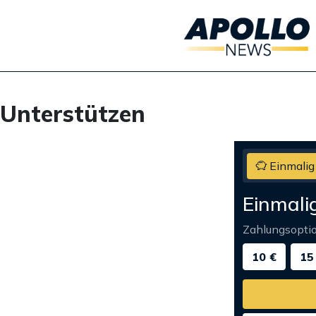
Unterstützen
Einmalig
Einmali
Zahlungsopti
10 €
15