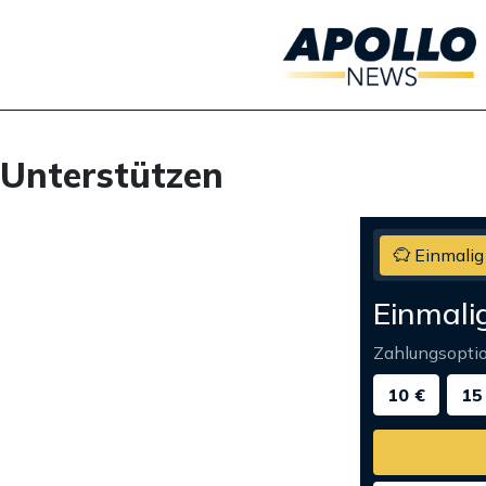
Unterstützen
Einmalig
Einmali
Zahlungsopti
10 €
15