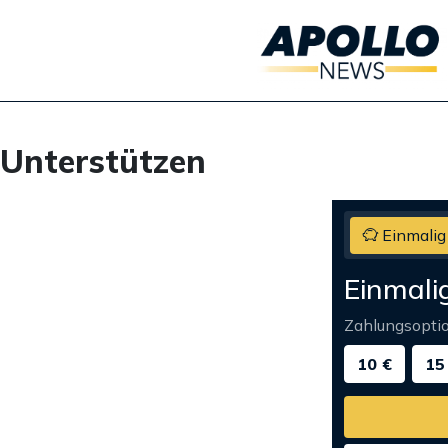
Unterstützen
Einmalig
Einmali
Zahlungsopti
10 €
15