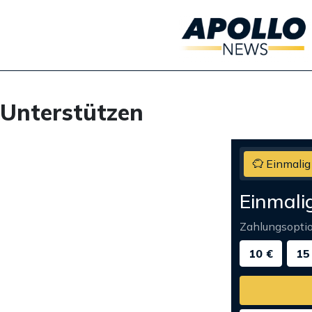
Unterstützen
Einmalig
Einmali
Zahlungsopti
10 €
15