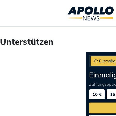
Unterstützen
Einmalig
Einmali
Zahlungsopti
10 €
15