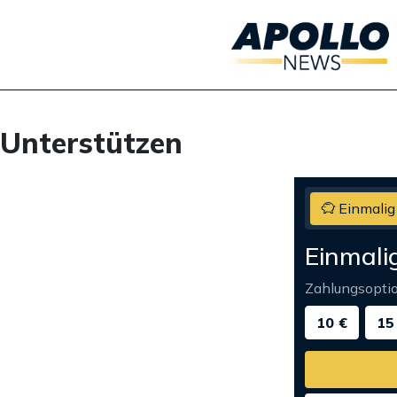
Unterstützen
Einmalig
Einmali
Zahlungsopti
10 €
15