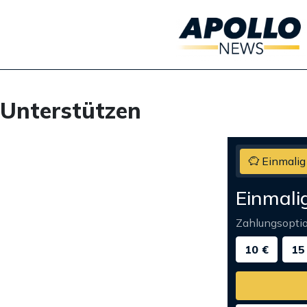
Unterstützen
Einmalig
Einmali
Zahlungsopti
10 €
15