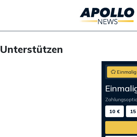
Unterstützen
Einmalig
Einmali
Zahlungsopti
10 €
15