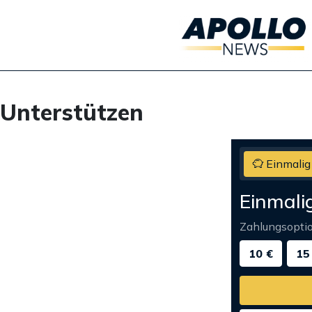
Unterstützen
Einmalig
Einmali
Zahlungsopti
10 €
15