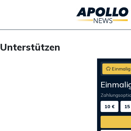
Unterstützen
Einmalig
Einmali
Zahlungsopti
10 €
15