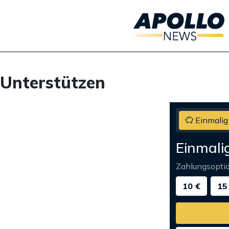
Unterstützen
Einmalig
Einmali
Zahlungsopti
10 €
15