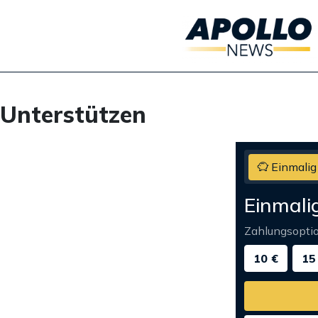
Unterstützen
Einmalig
Einmali
Zahlungsopti
10 €
15