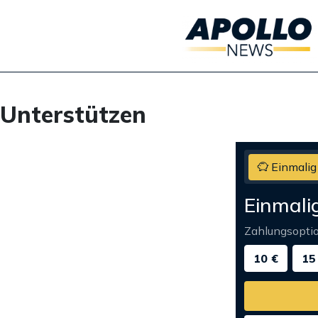
Unterstützen
Einmalig
Einmali
Zahlungsopti
10 €
15