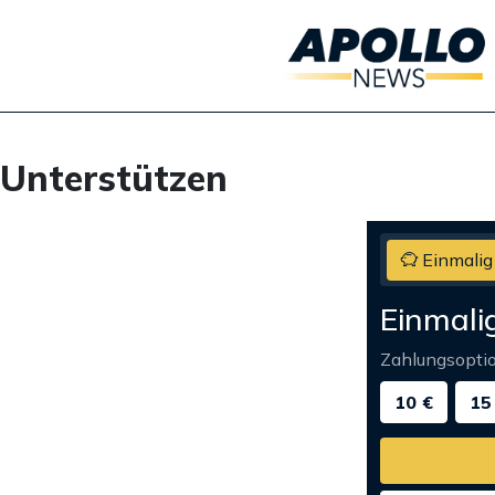
Unterstützen
Einmalig
Einmali
Zahlungsopti
10 €
15