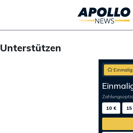
Unterstützen
Einmalig
Einmali
Zahlungsopti
10 €
15