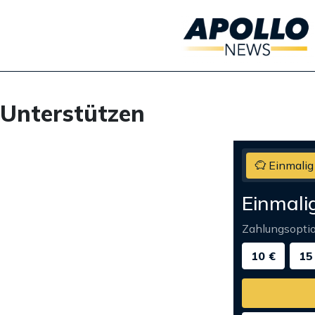
Unterstützen
Einmalig
Einmali
Zahlungsopti
10 €
15