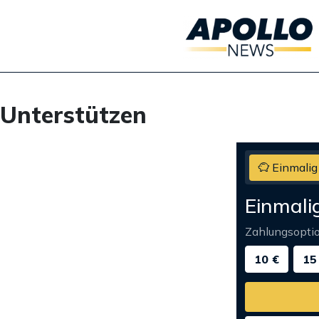
Unterstützen
Einmalig
Einmali
Zahlungsopti
10 €
15