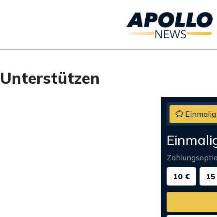
Unterstützen
Einmalig
Einmali
Zahlungsopti
10 €
15