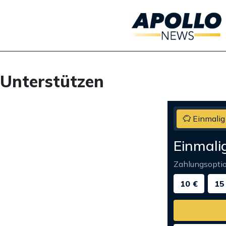
Unterstützen
Einmalig
Einmali
Zahlungsopti
10 €
15