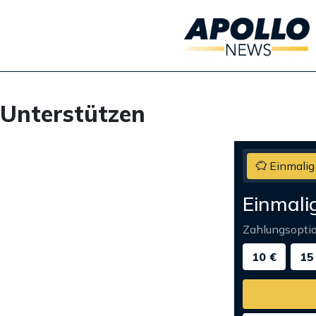
Unterstützen
Einmalig
Einmali
Zahlungsopti
10 €
15