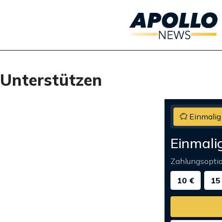
Unterstützen
Einmalig
Einmali
Zahlungsopti
10 €
15