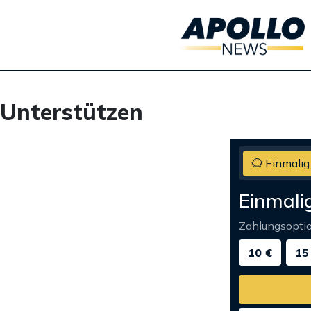
Unterstützen
Einmalig
Einmali
Zahlungsopti
10 €
15