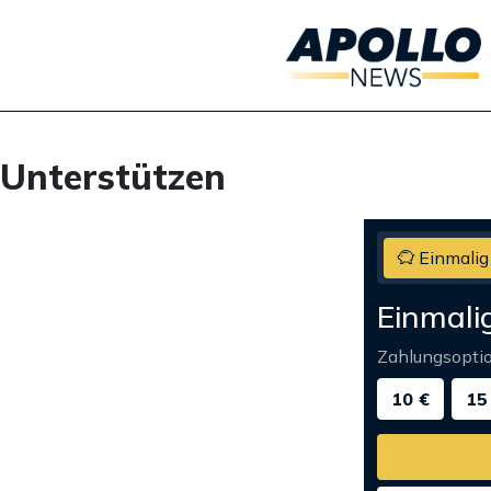
Unterstützen
Einmalig
Einmali
Zahlungsopti
10 €
15