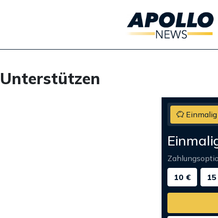
Unterstützen
Einmalig
Einmali
Zahlungsopti
10 €
15