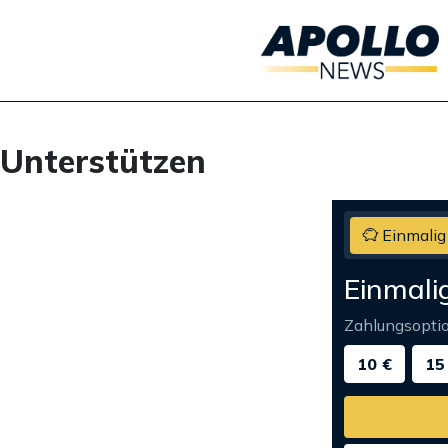
Unterstützen
Einmalig
Einmali
Zahlungsopti
10 €
15