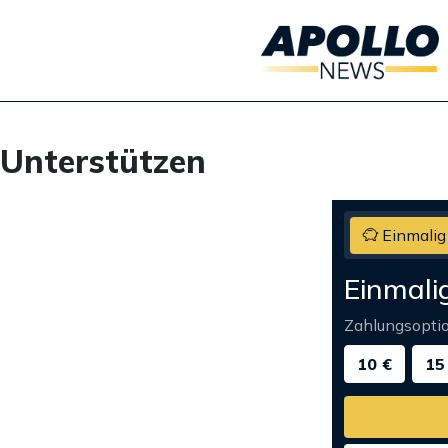
Unterstützen
Einmalig
Einmali
Zahlungsopti
10 €
15