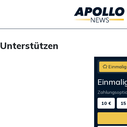
Unterstützen
Einmalig
Einmali
Zahlungsopti
10 €
15