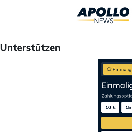
Unterstützen
Einmalig
Einmali
Zahlungsopti
10 €
15