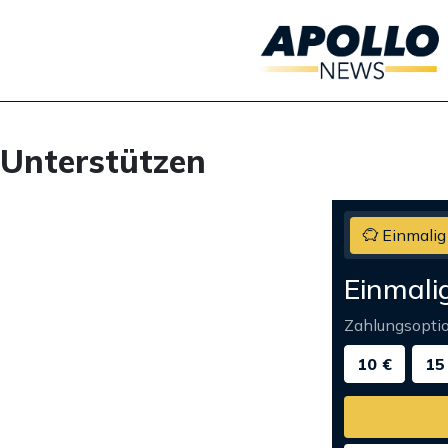
Unterstützen
Einmalig
Einmali
Zahlungsopti
10 €
15