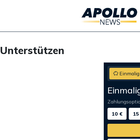
Unterstützen
Einmalig
Einmali
Zahlungsopti
10 €
15