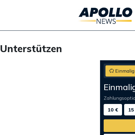
Unterstützen
Einmalig
Einmali
Zahlungsopti
10 €
15