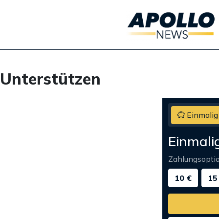
Unterstützen
Einmalig
Einmali
Zahlungsopti
10 €
15