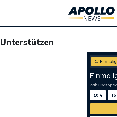
Unterstützen
Einmalig
Einmali
Zahlungsopti
10 €
15