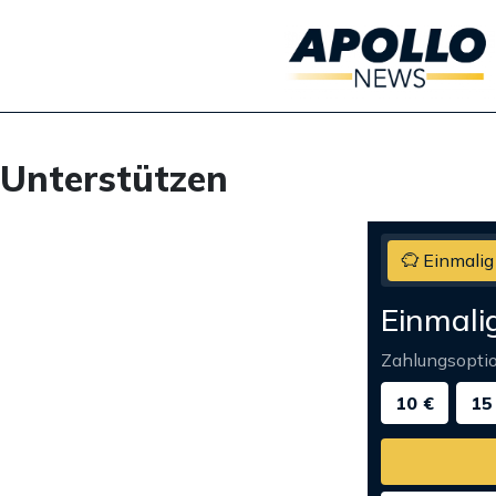
Unterstützen
Einmalig
Einmali
Zahlungsopti
10 €
15