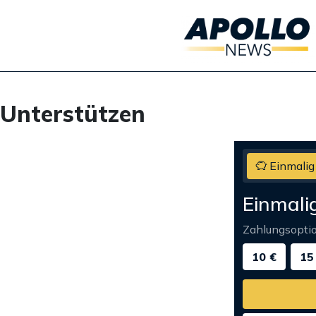
Unterstützen
Einmalig
Einmali
Zahlungsopti
10 €
15