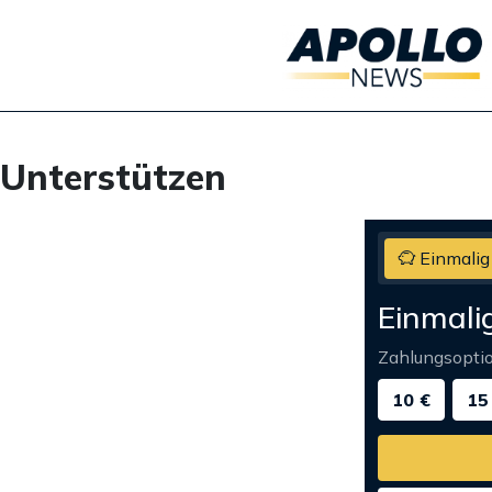
Unterstützen
Einmalig
Einmali
Zahlungsopti
10 €
15