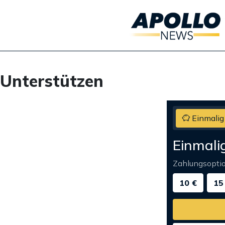
Unterstützen
Einmalig
Einmali
Zahlungsopti
10 €
15